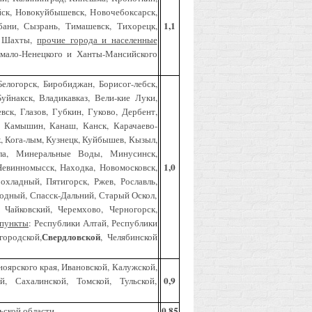
йск, Новокуйбышевск, Новочебоксарск,
1,1
убани, Сызрань, Тимашевск, Тихорецк,
а, Шахты,
прочие города и населенные
мало-Ненецкого и Ханты-Мансийского
Белогорск, Биробиджан, Борисог-лебск,
Буйнакск, Владикавказ, Вели-кие Луки,
ск, Глазов, Губкин, Гуково, Дербент,
, Камышин, Канаш, Канск, Карачаево-
, Кога-лым, Кузнецк, Куйбышев, Кызыл,
ала, Минеральные Воды, Минусинск,
1,0
Невинномысск, Находка, Новомосковск,
хладный, Пятигорск, Ржев, Рославль,
бодный, Спасск-Дальний, Старый Оскол,
, Чайковский, Черемхово, Черногорск,
 пункты
: Республики Алтай, Республики
Свердловской
городской,
, Челябинской
ноярского края, Ивановской, Калужской,
0,9
й, Сахалинской, Томской, Тульской,
0,85
ьской области