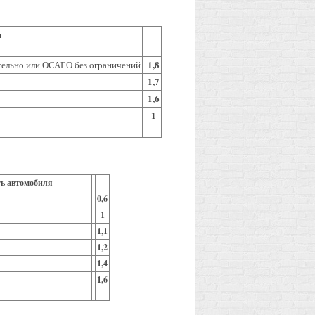
я
1,8
ительно или ОСАГО без ограничений
1,7
1,6
1
сть автомобиля
0,6
1
1,1
1,2
1,4
1,6