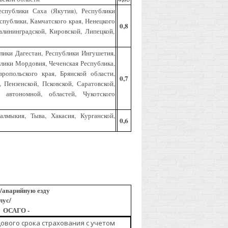
спублики Саха (Якутия), Республики
спублики, Камчатского края, Ненецкого
0,8
алининградской, Кировской, Липецкой,
лики Дагестан, Республики Ингушетия,
лики Мордовия, Чеченская Республика,
вропольского края, Брянской области,
0,7
 Пензенской, Псковской, Саратовской,
й автономной, областей, Чукотского
лмыкия, Тыва, Хакасия, Курганской,
0,6
/аварийную езду
лус/
й ОСАГО -
дового срока страхования с учетом