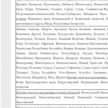
Крымск, Кумертау, Курганинск, Лабинск, Мончегорск, Новоалта
Орск, Ревда, Рубцовск, Салават, Саров, Сатка, Славянск-на-К
Петропавловск-Камчатский, Усолье-Сибирское, Чебаркуль, Чит
пункты
Пермского края, Кемеровской и Тюменской областей, Я
автономного округа-Югра, Республики Татарстан
Абакан, Алексин, Амурск, Арсеньев, Артем, Балаково, Балашов, 
Боровичи, Братск, Бугульма, Бугуруслан, Буденновск, Бузулук, 
Волгодонск, Волжск, Вольск, Вышний Волочек, Вязьма, Георгиев
Елец, Ессентуки, Ефремов, Железногорск, Каменск-Шахтинский
Черкесская Республика, Каспийск, Кимры, Клинцы, Краснокаменск
Ливны, Лиски, Лениногорск, Лесосибирск, Лысьва, Махачк
Михайловка, Мичуринск, Мценск, Назарово, Назрань, Нальчик, 
Новотроицк, Новочеркасск, Новошахтинск, Новый Урен-гой, Про
Россошь, Рузаевка, Сальск, Сарапул, Сафоново, Саяно-горск, Сво
Таганрог, Тулун, Уссурийск, Усть-Илимск, Усть-Кут, Хасавюрт
Чистополь, Шадринск, Шуя, Ярцево.
Прочие города и населенные
Коми, Краснодарского края, Влади-мирской, Мурманской, Ниже
областей
Прочие города и населенные пункты областей
: Вологодской, Крас
Новгородской, Новосибирской, Омской, Рязанской, Самарско
Ярославской
Прочие города и населенные пункты:
Амурской области, Архангел