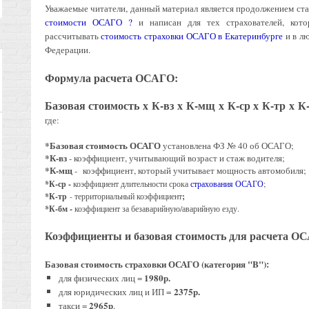
Уважаемые читатели, данный материал является продолжением ст
стоимости ОСАГО ?
и написан для тех страхователей, кото
рассчитывать
стоимость страховки ОСАГО в Екатеринбурге
и в л
Федерации.
Формула расчета ОСАГО:
Базовая стоимость х К-вз х К-мщ х К-ср х К-тр х 
где:
*Базовая стоимость ОСАГО
установлена ФЗ № 40 об ОСАГО;
*К-вз
- коэффициент, учитывающий возраст и стаж водителя;
*К-мщ
-
коэффициент, который учитывает мощность автомобиля;
*К-ср -
коэффициент длительности срока
страхования ОСАГО
;
*К-тр
- территориальный коэффициент
;
*К-бм -
коэффициент за безаварийную/аварийную езду.
Коэффициенты и базовая стоимость для расчета О
Базовая стоимость страховки ОСАГО (категория "B"):
1980р.
для физических лиц =
2375р.
для юридических лиц и ИП =
2965р
такси =
.