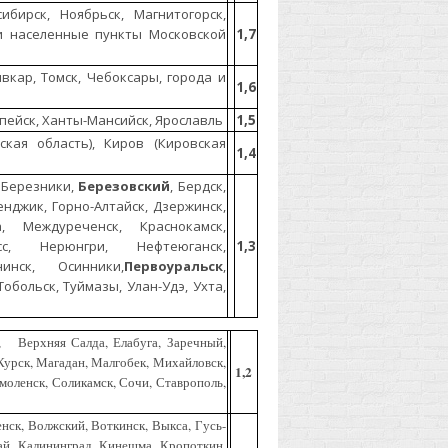
ибирск, Ноябрьск, Магнитогорск,
 и населенные пункты Московской
1,7
вкар, Томск, Чебоксары, города и
1,6
опейск, Ханты-Мансийск, Ярославль
1,5
ская область), Киров (Кировская
1,4
, Березники,
Березовский
, Бердск,
ленджик, Горно-Алтайск, Дзержинск,
а, Междуреченск, Краснокамск,
сс, Нерюнгри, Нефтеюганск,
1,3
нск, Осинники,
Первоуральск
,
обольск, Туймазы, Улан-Удэ, Ухта,
к, Верхняя Салда, Елабуга, Заречный,
 Курск, Магадан, Малгобек, Михайловск,
1,2
Смоленск, Соликамск, Сочи, Ставрополь,
нск, Волжский, Воткинск, Выкса, Гусь-
ай, Калининград, Кинешма, Кропоткин,