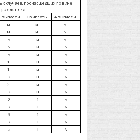
х случаев, произошедших по вине
трахователя
2 выплаты
3 выплаты
4 выплаты
м
м
м
м
м
м
м
м
м
м
м
м
м
м
м
1
м
м
1
м
м
2
м
м
2
м
м
2
м
м
2
1
м
3
1
м
3
1
м
3
1
м
3
1
м