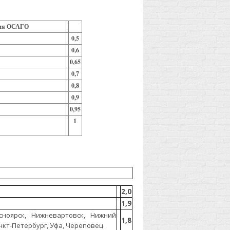
ания ОСАГО
яца
0,5
0,6
0,65
0,7
0,8
0,9
0,95
1
2,0
1,9
сноярск, Нижневартовск, Нижний
1,8
нкт-Петербург, Уфа, Череповец