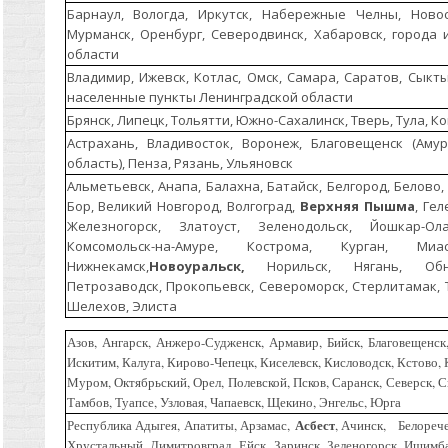
Барнаул, Вологда, Иркутск, Набережные Челны, Новос
Мурманск, Оренбург, Северодвинск, Хабаровск, города
области
Владимир, Ижевск, Котлас, Омск, Самара, Саратов, Сыкты
населенные пункты Ленинградской области
Брянск, Липецк, Тольятти, Южно-Сахалинск, Тверь, Тула, К
Астрахань, Владивосток, Воронеж, Благовещенск (Амур
область), Пенза, Рязань, Ульяновск
Альметьевск, Анапа, Балахна, Батайск, Белгород, Белово
Бор, Великий Новгород, Волгоград,
Верхняя Пышма
, Ге
Железногорск, Златоуст, Зеленодольск, Йошкар-Ол
Комсомольск-на-Амуре, Кострома, Курган, Миа
Нижнекамск,
Новоуральск,
Норильск, Нягань, Обни
Петрозаводск, Прокопьевск, Североморск, Стерлитамак, Т
Шелехов, Элиста
Азов, Ангарск, Анжеро-Судженск, Армавир, Бийск, Благовещенс
Искитим, Калуга, Кирово-Чепецк, Киселевск, Кисловодск, Кстово,
Муром, Октябрьский, Орел, Полевской, Псков, Саранск, Северск, 
Тамбов, Туапсе, Узловая, Чапаевск, Щекино, Энгельс, Юрга
Асбест
Республика Адыгея, Апатиты, Арзамас,
, Ачинск, Белорече
Хрустальный, Димитровград, Ейск, Заринск, Зеленогорск, Ишимб