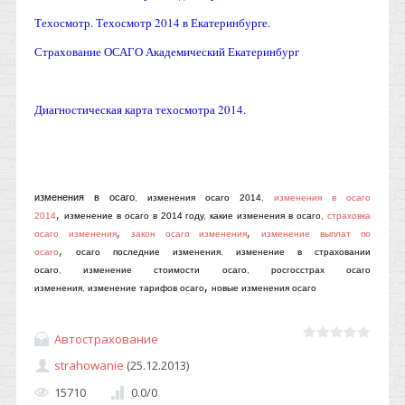
Техосмотр. Техосмотр 2014 в Екатеринбурге.
Страхование ОСАГО Академический Екатеринбург
Диагностическая карта техосмотра 2014.
изменения в осаго
,
изменения осаго 2014
,
изменения в осаго
,
2014
изменение в осаго в 2014 году
,
какие изменения в осаго
,
страховка
,
,
осаго изменения
закон осаго изменения
изменение выплат по
,
осаго
осаго последние изменения
,
изменение в страховании
осаго
,
изменение стоимости осаго
,
росгосстрах осаго
,
изменения
,
изменение тарифов осаго
новые изменения осаго
Автострахование
strahowanie
(25.12.2013)
15710
0.0
/
0